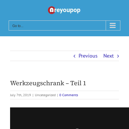
Skip
to
content
Go to...
Previous
Next
Werkzeugschrank – Teil 1
July 7th, 2019
|
Uncategorized
|
0 Comments